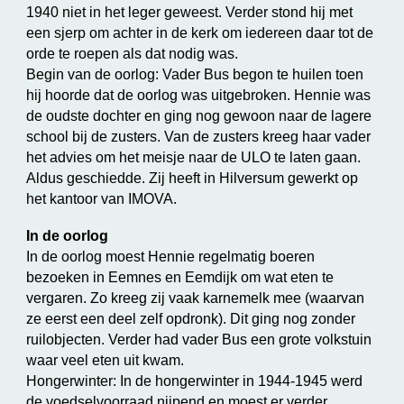
1940 niet in het leger geweest. Verder stond hij met
een sjerp om achter in de kerk om iedereen daar tot de
orde te roepen als dat nodig was.
Begin van de oorlog: Vader Bus begon te huilen toen
hij hoorde dat de oorlog was uitgebroken. Hennie was
de oudste dochter en ging nog gewoon naar de lagere
school bij de zusters. Van de zusters kreeg haar vader
het advies om het meisje naar de ULO te laten gaan.
Aldus geschiedde. Zij heeft in Hilversum gewerkt op
het kantoor van IMOVA.
In de oorlog
In de oorlog moest Hennie regelmatig boeren
bezoeken in Eemnes en Eemdijk om wat eten te
vergaren. Zo kreeg zij vaak karnemelk mee (waarvan
ze eerst een deel zelf opdronk). Dit ging nog zonder
ruilobjecten. Verder had vader Bus een grote volkstuin
waar veel eten uit kwam.
Hongerwinter: In de hongerwinter in 1944-1945 werd
de voedselvoorraad nijpend en moest er verder