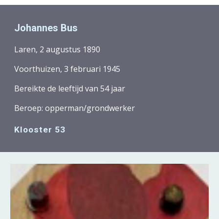
Johannes Bus
Laren
,
2
augustus
189
0
Voorthuizen
, 3
februari
194
5
Bereikte de leeftijd van 5
4
jaar
Beroep:
opperman/grondwerker
Klooster 53